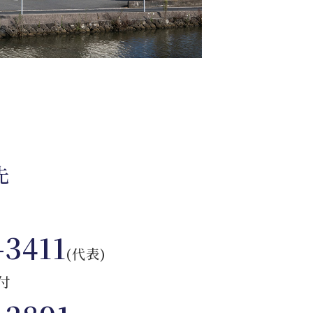
先
-3411
(代表)
付