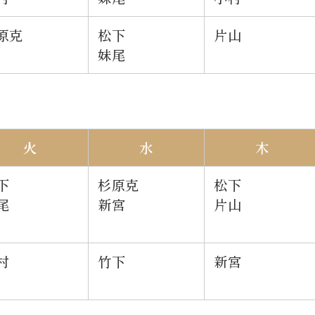
原克
松下
片山
妹尾
火
水
木
下
杉原克
松下
尾
新宮
片山
村
竹下
新宮