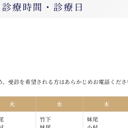
 診療時間・診療日
め、受診を希望される方はあらかじめお電話くださ
火
水
木
尾
竹下
妹尾
村
妹尾
小村