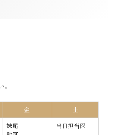
い。
金
土
妹尾
当日担当医
新宮