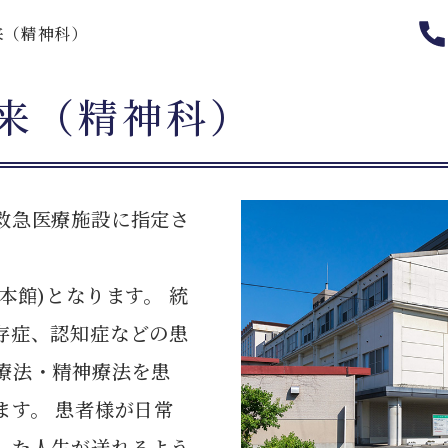
来（精神科）
来（精神科）
救急医療施設に指定さ
本館)となります。 統
存症、認知症などの患
療法・精神療法を患
ます。 患者様が日常
した人生が送れるよう